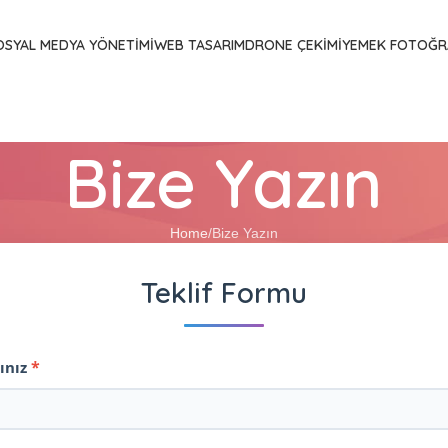
OSYAL MEDYA YÖNETIMI
WEB TASARIM
DRONE ÇEKIMI
YEMEK FOTOĞRA
Bize Yazın
Home
Bize Yazın
Teklif Formu
*
ınız