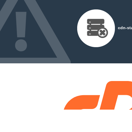
cdn-st