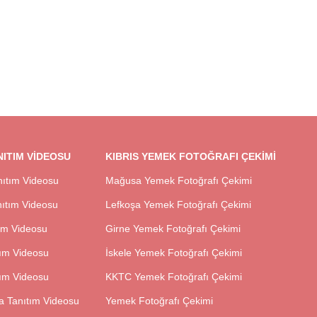
NITIM VIDEOSU
KIBRIS YEMEK FOTOĞRAFI ÇEKIMI
ıtım Videosu
Mağusa Yemek Fotoğrafı Çekimi
nıtım Videosu
Lefkoşa Yemek Fotoğrafı Çekimi
ım Videosu
Girne Yemek Fotoğrafı Çekimi
tım Videosu
İskele Yemek Fotoğrafı Çekimi
ım Videosu
KKTC Yemek Fotoğrafı Çekimi
 Tanıtım Videosu
Yemek Fotoğrafı Çekimi