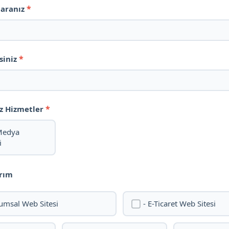
*
aranız
*
siniz
*
iz Hizmetler
Medya
i
rım
umsal Web Sitesi
- E-Ticaret Web Sitesi