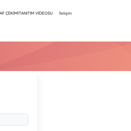
F ÇEKIMI
TANITIM VIDEOSU
İletişim