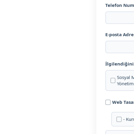
Telefon Num
E-posta Adre
İlgilendiğin
Sosyal 
Yönetim
Web Tasa
- Kur